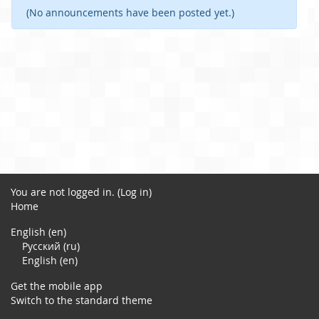
(No announcements have been posted yet.)
You are not logged in. (
Log in
)
Home
English ‎(en)‎
Русский ‎(ru)‎
English ‎(en)‎
Get the mobile app
Switch to the standard theme