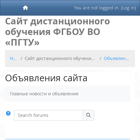
Skip to main content
You are not logged in. (
Log in
)
Home
Сайт дистанционного
обучения ФГБОУ ВО
«ПГТУ»
Home
Сайт дистанционного обучения ФГБОУ ВО «ПГТУ»
Объявления сайта
Объявления сайта
Completion requirements
Главные новости и объявления
Search forums
Search forums