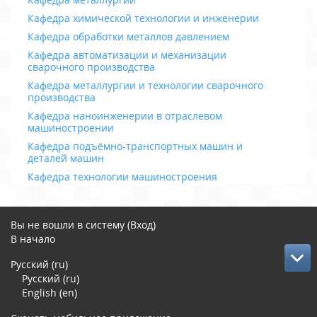
Кафедра химической технологии и инженерии
Кафедра обработки металлов давлением
Кафедра автоматизации и механизации
сварочного производства
Кафедра металлургии и технологии сварочного
производства
Кафедра наноинженерии в отраслевом
машиностроении
Кафедра подъёмно-транспортных машин и
деталей машин
Кафедра технологии машиностроения
Вы не вошли в систему (
Вход
)
В начало
Русский ‎(ru)‎
Русский ‎(ru)‎
English ‎(en)‎