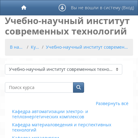
Перейти к основному содержанию
Вы не вошли в систему (
Вход
)
В начало
Учебно-научный институт
современных технологий
В начало
Курсы
Учебно-научный институт современных технологий
Категории курсов
Поиск курса
Поиск курса
Развернуть всё
Кафедра автоматизации электро- и
теплоэнергетических комплексов
Кафедра материаловедения и перспективных
технологий
Кафедра металлургии