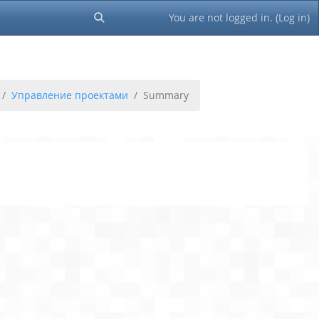
You are not logged in. (
Log in
)
Toggle search input
Управление проектами
Summary